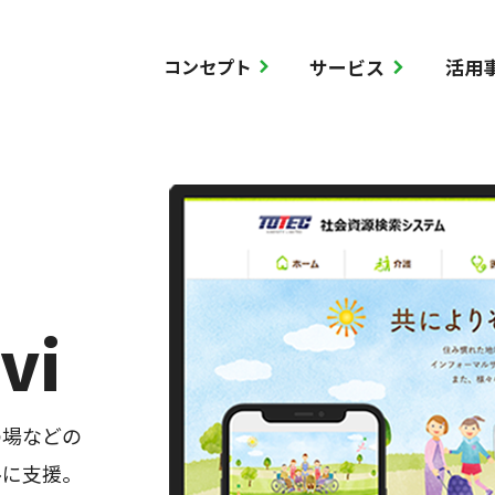
サービス
活用
コンセプト
ス
ス
ケア倶楽部
導入一覧
事業者向け
各種ソリュ
顧客インタ
セミナーレ
情報センターについて
調査につい
vi
の場などの
ルに支援。