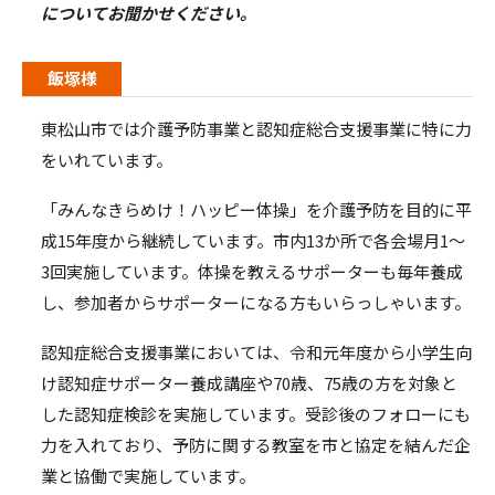
についてお聞かせください。
飯塚様
東松山市では介護予防事業と認知症総合支援事業に特に力
をいれています。
「みんなきらめけ！ハッピー体操」を介護予防を目的に平
成
15
年度から継続しています。市内
13
か所で各会場月
1
～
3回実施しています。体操を教えるサポーターも毎年養成
し、参加者からサポーターになる方もいらっしゃいます。
認知症総合支援事業においては、令和元年度から小学生向
け認知症サポーター養成講座や
70
歳、
75
歳の方を対象と
した認知症検診を実施しています。受診後のフォローにも
力を入れており、予防に関する教室を市と協定を結んだ企
業と協働で実施しています。